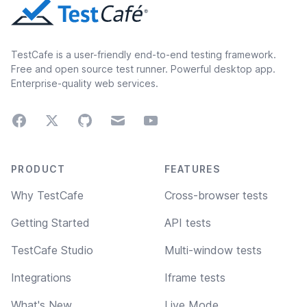
TestCafe is a user-friendly end-to-end testing framework.
Free and open source test runner. Powerful desktop app.
Enterprise-quality web services.
Facebook
Twitter
GitHub
Email
Youtube
Footer navigation
PRODUCT
FEATURES
Why TestCafe
Cross-browser tests
Getting Started
API tests
TestCafe Studio
Multi-window tests
Integrations
Iframe tests
What's New
Live Mode